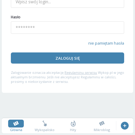
Hasło
nie pamiętam hasła
ZALOGUJ SIĘ
Zalogowanie oznacza akceptację
Regulaminu serwisu
Wykop.pl w jego
aktualnym brzmieniu. Jeśli nie akceptujesz Regulaminu w całości,
prosimy o niekorzystanie z serwisu.
Główna
Wykopalisko
Hity
Mikroblog