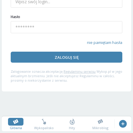
Hasło
nie pamiętam hasła
ZALOGUJ SIĘ
Zalogowanie oznacza akceptację
Regulaminu serwisu
Wykop.pl w jego
aktualnym brzmieniu. Jeśli nie akceptujesz Regulaminu w całości,
prosimy o niekorzystanie z serwisu.
Główna
Wykopalisko
Hity
Mikroblog