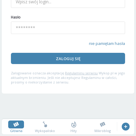
Hasło
nie pamiętam hasła
ZALOGUJ SIĘ
Zalogowanie oznacza akceptację
Regulaminu serwisu
Wykop.pl w jego
aktualnym brzmieniu. Jeśli nie akceptujesz Regulaminu w całości,
prosimy o niekorzystanie z serwisu.
Główna
Wykopalisko
Hity
Mikroblog