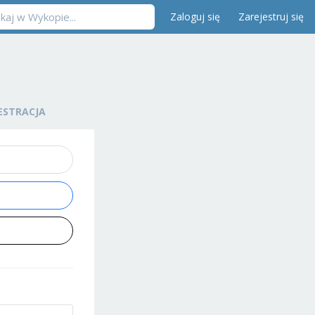
Zaloguj się
Zarejestruj się
ESTRACJA