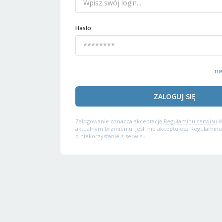
Hasło
ni
ZALOGUJ SIĘ
Zalogowanie oznacza akceptację
Regulaminu serwisu
W
aktualnym brzmieniu. Jeśli nie akceptujesz Regulaminu
o niekorzystanie z serwisu.