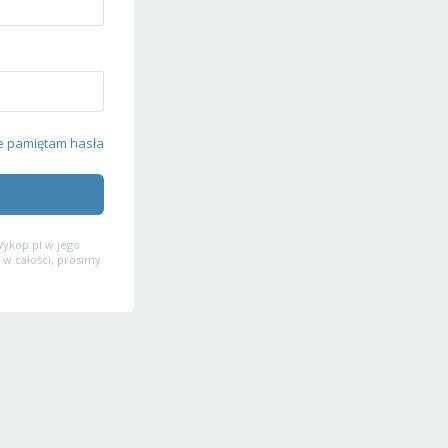
e pamiętam hasła
ykop.pl w jego
 w całości, prosimy