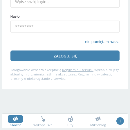
Hasło
nie pamiętam hasła
ZALOGUJ SIĘ
Zalogowanie oznacza akceptację
Regulaminu serwisu
Wykop.pl w jego
aktualnym brzmieniu. Jeśli nie akceptujesz Regulaminu w całości,
prosimy o niekorzystanie z serwisu.
Główna
Wykopalisko
Hity
Mikroblog