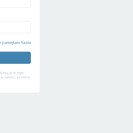
e pamiętam hasła
ykop.pl w jego
 w całości, prosimy