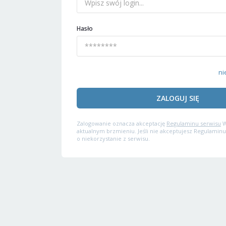
Hasło
ni
ZALOGUJ SIĘ
Zalogowanie oznacza akceptację
Regulaminu serwisu
W
aktualnym brzmieniu. Jeśli nie akceptujesz Regulaminu
o niekorzystanie z serwisu.