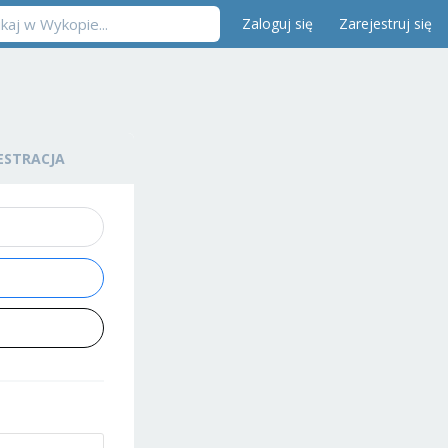
Zaloguj się
Zarejestruj się
ESTRACJA