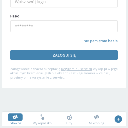
Hasło
nie pamiętam hasła
ZALOGUJ SIĘ
Zalogowanie oznacza akceptację
Regulaminu serwisu
Wykop.pl w jego
aktualnym brzmieniu. Jeśli nie akceptujesz Regulaminu w całości,
prosimy o niekorzystanie z serwisu.
Główna
Wykopalisko
Hity
Mikroblog