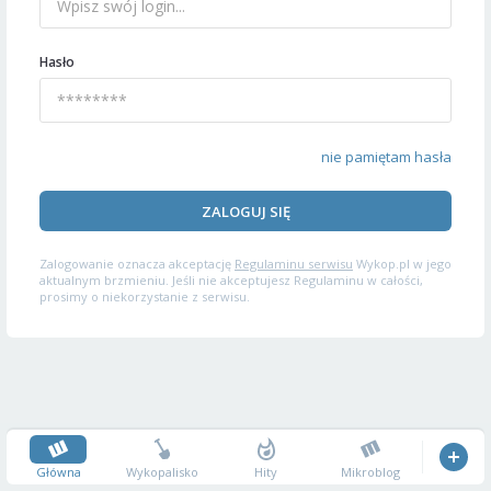
Hasło
nie pamiętam hasła
ZALOGUJ SIĘ
Zalogowanie oznacza akceptację
Regulaminu serwisu
Wykop.pl w jego
aktualnym brzmieniu. Jeśli nie akceptujesz Regulaminu w całości,
prosimy o niekorzystanie z serwisu.
Główna
Wykopalisko
Hity
Mikroblog