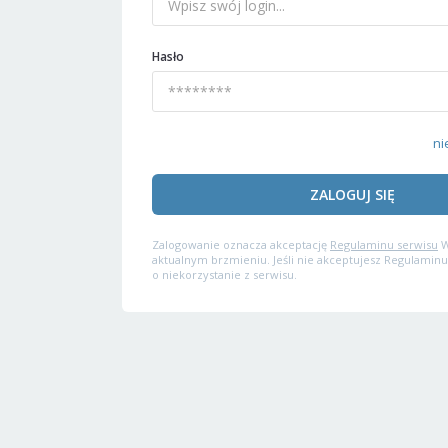
Hasło
ni
ZALOGUJ SIĘ
Zalogowanie oznacza akceptację
Regulaminu serwisu
W
aktualnym brzmieniu. Jeśli nie akceptujesz Regulaminu
o niekorzystanie z serwisu.