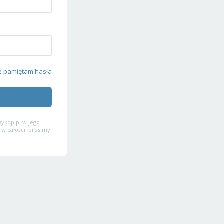
e pamiętam hasła
ykop.pl w jego
 w całości, prosimy