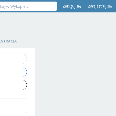
Zaloguj się
Zarejestruj się
ESTRACJA