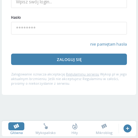
Hasło
nie pamiętam hasła
ZALOGUJ SIĘ
Zalogowanie oznacza akceptację
Regulaminu serwisu
Wykop.pl w jego
aktualnym brzmieniu. Jeśli nie akceptujesz Regulaminu w całości,
prosimy o niekorzystanie z serwisu.
Główna
Wykopalisko
Hity
Mikroblog