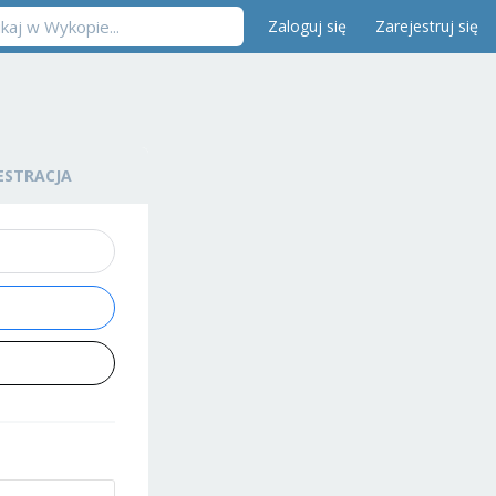
Zaloguj się
Zarejestruj się
ESTRACJA