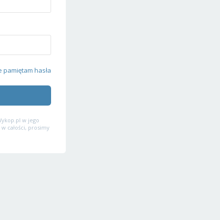
e pamiętam hasła
ykop.pl w jego
 w całości, prosimy