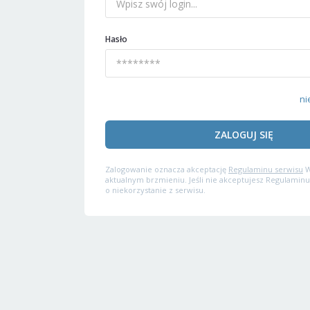
Hasło
ni
ZALOGUJ SIĘ
Zalogowanie oznacza akceptację
Regulaminu serwisu
W
aktualnym brzmieniu. Jeśli nie akceptujesz Regulaminu
o niekorzystanie z serwisu.