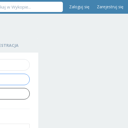
Zaloguj się
Zarejestruj się
ESTRACJA