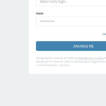
Hasło
ni
ZALOGUJ SIĘ
Zalogowanie oznacza akceptację
Regulaminu serwisu
W
aktualnym brzmieniu. Jeśli nie akceptujesz Regulaminu
o niekorzystanie z serwisu.