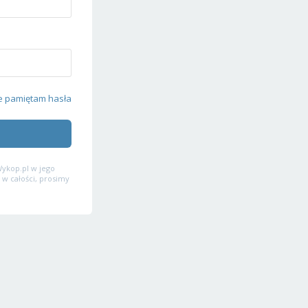
e pamiętam hasła
ykop.pl w jego
 w całości, prosimy