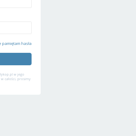
e pamiętam hasła
ykop.pl w jego
 w całości, prosimy