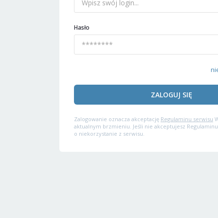
Hasło
ni
ZALOGUJ SIĘ
Zalogowanie oznacza akceptację
Regulaminu serwisu
W
aktualnym brzmieniu. Jeśli nie akceptujesz Regulaminu
o niekorzystanie z serwisu.