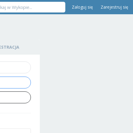
Zaloguj się
Zarejestruj się
ESTRACJA