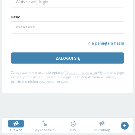
Hasło
nie pamiętam hasła
ZALOGUJ SIĘ
Zalogowanie oznacza akceptację
Regulaminu serwisu
Wykop.pl w jego
aktualnym brzmieniu. Jeśli nie akceptujesz Regulaminu w całości,
prosimy o niekorzystanie z serwisu.
Główna
Wykopalisko
Hity
Mikroblog