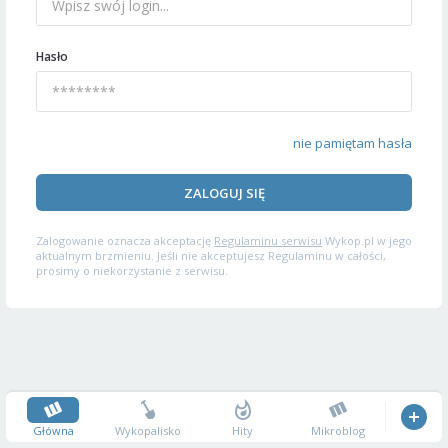
Hasło
nie pamiętam hasła
ZALOGUJ SIĘ
Zalogowanie oznacza akceptację
Regulaminu serwisu
Wykop.pl w jego
aktualnym brzmieniu. Jeśli nie akceptujesz Regulaminu w całości,
prosimy o niekorzystanie z serwisu.
Główna
Wykopalisko
Hity
Mikroblog