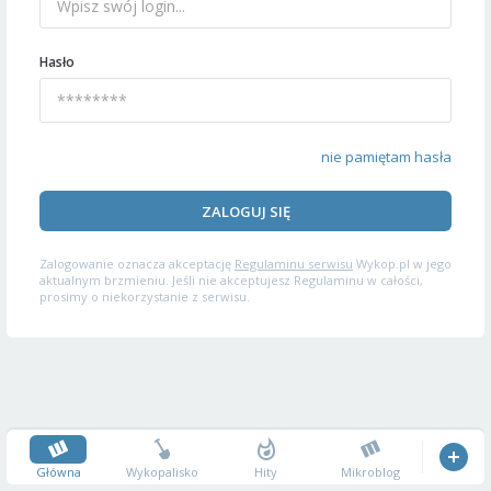
Hasło
nie pamiętam hasła
ZALOGUJ SIĘ
Zalogowanie oznacza akceptację
Regulaminu serwisu
Wykop.pl w jego
aktualnym brzmieniu. Jeśli nie akceptujesz Regulaminu w całości,
prosimy o niekorzystanie z serwisu.
Główna
Wykopalisko
Hity
Mikroblog