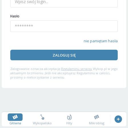
Hasło
nie pamiętam hasła
ZALOGUJ SIĘ
Zalogowanie oznacza akceptację
Regulaminu serwisu
Wykop.pl w jego
aktualnym brzmieniu. Jeśli nie akceptujesz Regulaminu w całości,
prosimy o niekorzystanie z serwisu.
Główna
Wykopalisko
Hity
Mikroblog