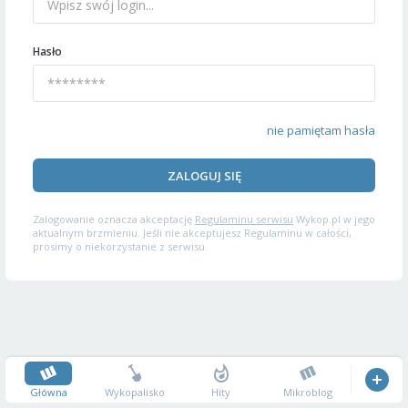
Hasło
nie pamiętam hasła
ZALOGUJ SIĘ
Zalogowanie oznacza akceptację
Regulaminu serwisu
Wykop.pl w jego
aktualnym brzmieniu. Jeśli nie akceptujesz Regulaminu w całości,
prosimy o niekorzystanie z serwisu.
Główna
Wykopalisko
Hity
Mikroblog