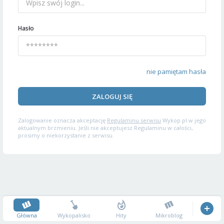
Hasło
nie pamiętam hasła
ZALOGUJ SIĘ
Zalogowanie oznacza akceptację
Regulaminu serwisu
Wykop.pl w jego
aktualnym brzmieniu. Jeśli nie akceptujesz Regulaminu w całości,
prosimy o niekorzystanie z serwisu.
Główna
Wykopalisko
Hity
Mikroblog