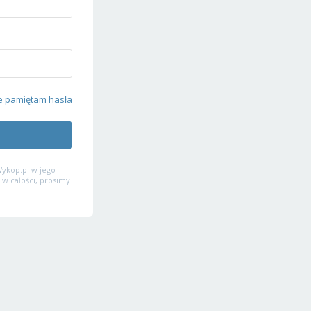
e pamiętam hasła
ykop.pl w jego
 w całości, prosimy