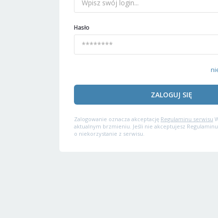
Hasło
ni
ZALOGUJ SIĘ
Zalogowanie oznacza akceptację
Regulaminu serwisu
W
aktualnym brzmieniu. Jeśli nie akceptujesz Regulaminu
o niekorzystanie z serwisu.