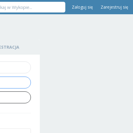
Zaloguj się
Zarejestruj się
ESTRACJA