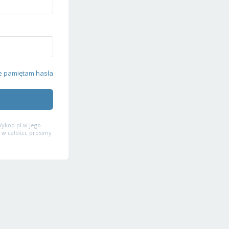
e pamiętam hasła
ykop.pl w jego
 w całości, prosimy