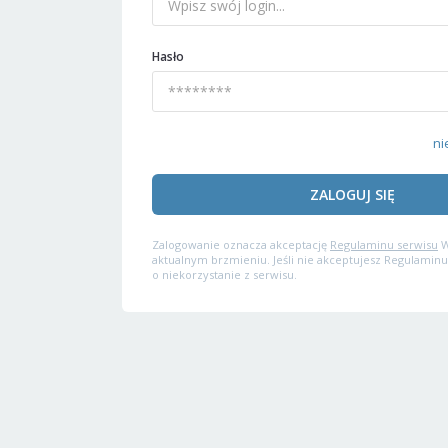
Hasło
ni
ZALOGUJ SIĘ
Zalogowanie oznacza akceptację
Regulaminu serwisu
W
aktualnym brzmieniu. Jeśli nie akceptujesz Regulaminu
o niekorzystanie z serwisu.