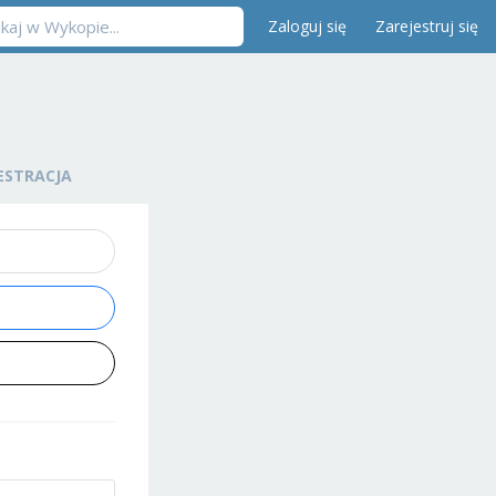
Zaloguj się
Zarejestruj się
ESTRACJA