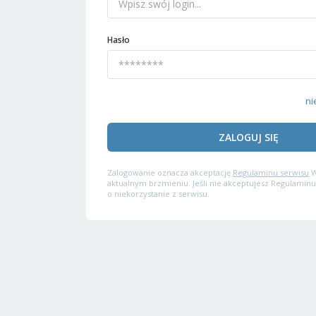
Hasło
ni
ZALOGUJ SIĘ
Zalogowanie oznacza akceptację
Regulaminu serwisu
W
aktualnym brzmieniu. Jeśli nie akceptujesz Regulaminu
o niekorzystanie z serwisu.