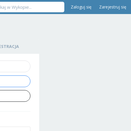
Zaloguj się
Zarejestruj się
ESTRACJA