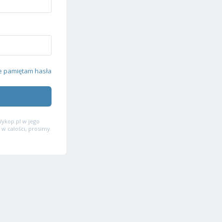
e pamiętam hasła
ykop.pl w jego
 w całości, prosimy