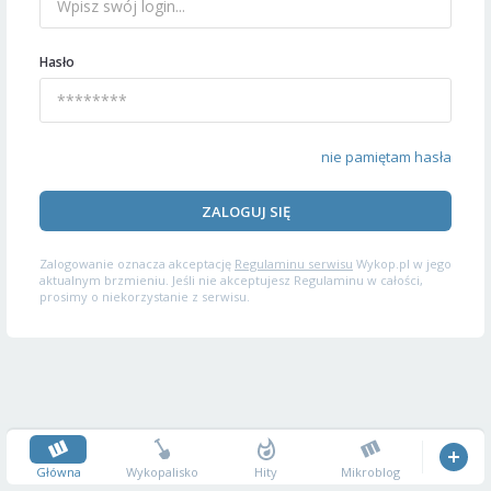
Hasło
nie pamiętam hasła
ZALOGUJ SIĘ
Zalogowanie oznacza akceptację
Regulaminu serwisu
Wykop.pl w jego
aktualnym brzmieniu. Jeśli nie akceptujesz Regulaminu w całości,
prosimy o niekorzystanie z serwisu.
Główna
Wykopalisko
Hity
Mikroblog