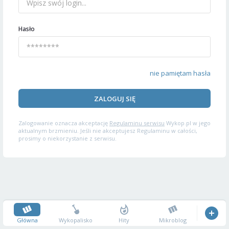
Hasło
nie pamiętam hasła
ZALOGUJ SIĘ
Zalogowanie oznacza akceptację
Regulaminu serwisu
Wykop.pl w jego
aktualnym brzmieniu. Jeśli nie akceptujesz Regulaminu w całości,
prosimy o niekorzystanie z serwisu.
Główna
Wykopalisko
Hity
Mikroblog