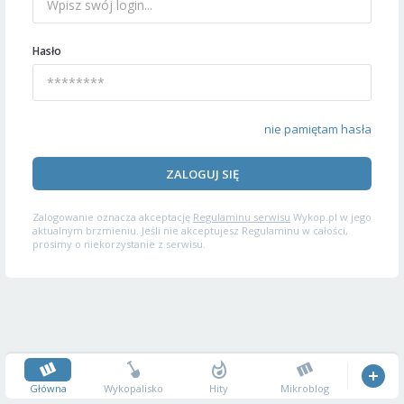
Hasło
nie pamiętam hasła
ZALOGUJ SIĘ
Zalogowanie oznacza akceptację
Regulaminu serwisu
Wykop.pl w jego
aktualnym brzmieniu. Jeśli nie akceptujesz Regulaminu w całości,
prosimy o niekorzystanie z serwisu.
Główna
Wykopalisko
Hity
Mikroblog