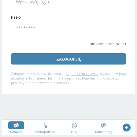
Hasło
nie pamiętam hasła
ZALOGUJ SIĘ
Zalogowanie oznacza akceptację
Regulaminu serwisu
Wykop.pl w jego
aktualnym brzmieniu. Jeśli nie akceptujesz Regulaminu w całości,
prosimy o niekorzystanie z serwisu.
Główna
Wykopalisko
Hity
Mikroblog