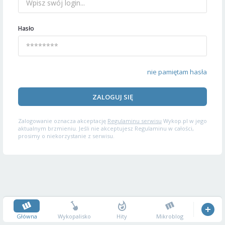
Hasło
nie pamiętam hasła
ZALOGUJ SIĘ
Zalogowanie oznacza akceptację
Regulaminu serwisu
Wykop.pl w jego
aktualnym brzmieniu. Jeśli nie akceptujesz Regulaminu w całości,
prosimy o niekorzystanie z serwisu.
Główna
Wykopalisko
Hity
Mikroblog