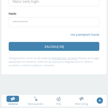
Hasło
nie pamiętam hasła
ZALOGUJ SIĘ
Zalogowanie oznacza akceptację
Regulaminu serwisu
Wykop.pl w jego
aktualnym brzmieniu. Jeśli nie akceptujesz Regulaminu w całości,
prosimy o niekorzystanie z serwisu.
Główna
Wykopalisko
Hity
Mikroblog