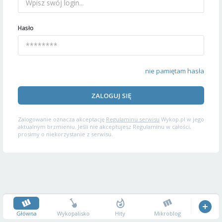
Hasło
nie pamiętam hasła
ZALOGUJ SIĘ
Zalogowanie oznacza akceptację
Regulaminu serwisu
Wykop.pl w jego
aktualnym brzmieniu. Jeśli nie akceptujesz Regulaminu w całości,
prosimy o niekorzystanie z serwisu.
Główna
Wykopalisko
Hity
Mikroblog