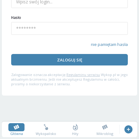
Hasło
nie pamiętam hasła
ZALOGUJ SIĘ
Zalogowanie oznacza akceptację
Regulaminu serwisu
Wykop.pl w jego
aktualnym brzmieniu. Jeśli nie akceptujesz Regulaminu w całości,
prosimy o niekorzystanie z serwisu.
Główna
Wykopalisko
Hity
Mikroblog