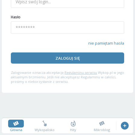
Hasło
nie pamiętam hasła
ZALOGUJ SIĘ
Zalogowanie oznacza akceptację
Regulaminu serwisu
Wykop.pl w jego
aktualnym brzmieniu. Jeśli nie akceptujesz Regulaminu w całości,
prosimy o niekorzystanie z serwisu.
Główna
Wykopalisko
Hity
Mikroblog