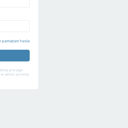
e pamiętam hasła
ykop.pl w jego
 w całości, prosimy