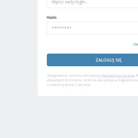
Hasło
ni
ZALOGUJ SIĘ
Zalogowanie oznacza akceptację
Regulaminu serwisu
W
aktualnym brzmieniu. Jeśli nie akceptujesz Regulaminu
o niekorzystanie z serwisu.