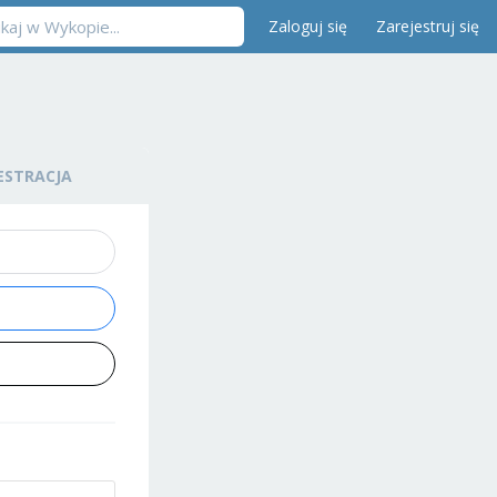
Zaloguj się
Zarejestruj się
ESTRACJA