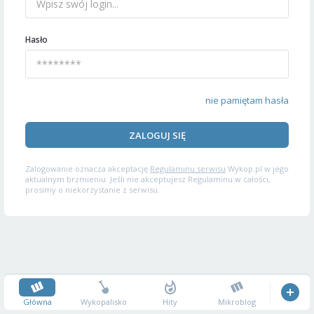
Hasło
nie pamiętam hasła
ZALOGUJ SIĘ
Zalogowanie oznacza akceptację
Regulaminu serwisu
Wykop.pl w jego
aktualnym brzmieniu. Jeśli nie akceptujesz Regulaminu w całości,
prosimy o niekorzystanie z serwisu.
Główna
Wykopalisko
Hity
Mikroblog