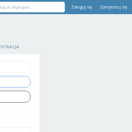
Zaloguj się
Zarejestruj się
ESTRACJA