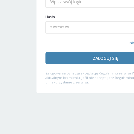
Hasło
ni
ZALOGUJ SIĘ
Zalogowanie oznacza akceptację
Regulaminu serwisu
W
aktualnym brzmieniu. Jeśli nie akceptujesz Regulaminu
o niekorzystanie z serwisu.