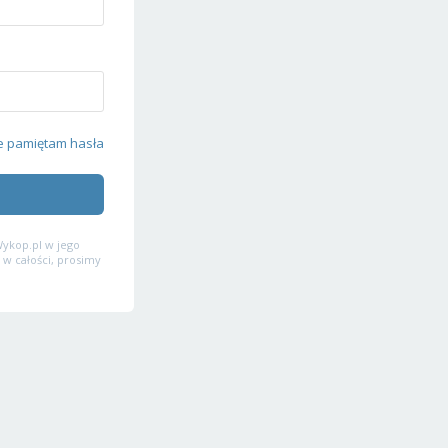
e pamiętam hasła
ykop.pl w jego
 w całości, prosimy