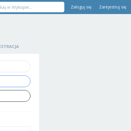
Zaloguj się
Zarejestruj się
ESTRACJA