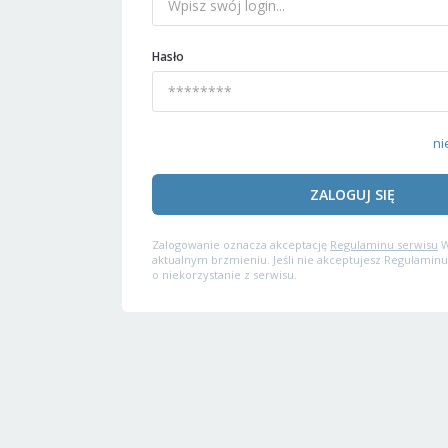
Hasło
ni
ZALOGUJ SIĘ
Zalogowanie oznacza akceptację
Regulaminu serwisu
W
aktualnym brzmieniu. Jeśli nie akceptujesz Regulaminu
o niekorzystanie z serwisu.