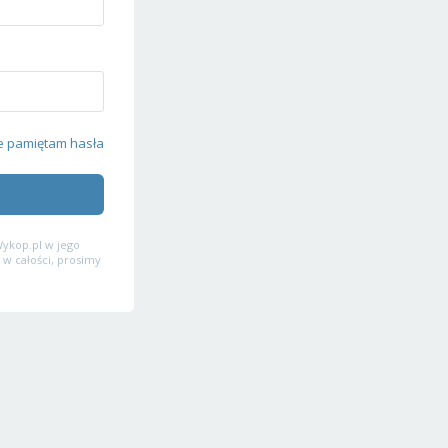
e pamiętam hasła
ykop.pl w jego
 w całości, prosimy