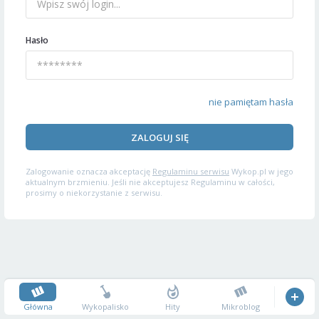
Hasło
nie pamiętam hasła
ZALOGUJ SIĘ
Zalogowanie oznacza akceptację
Regulaminu serwisu
Wykop.pl w jego
aktualnym brzmieniu. Jeśli nie akceptujesz Regulaminu w całości,
prosimy o niekorzystanie z serwisu.
Główna
Wykopalisko
Hity
Mikroblog