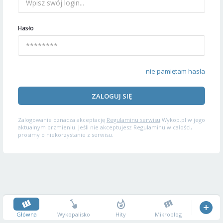
Hasło
nie pamiętam hasła
ZALOGUJ SIĘ
Zalogowanie oznacza akceptację
Regulaminu serwisu
Wykop.pl w jego
aktualnym brzmieniu. Jeśli nie akceptujesz Regulaminu w całości,
prosimy o niekorzystanie z serwisu.
Główna
Wykopalisko
Hity
Mikroblog