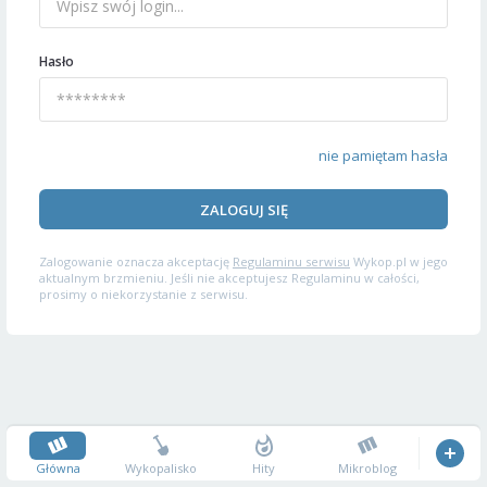
Hasło
nie pamiętam hasła
ZALOGUJ SIĘ
Zalogowanie oznacza akceptację
Regulaminu serwisu
Wykop.pl w jego
aktualnym brzmieniu. Jeśli nie akceptujesz Regulaminu w całości,
prosimy o niekorzystanie z serwisu.
Główna
Wykopalisko
Hity
Mikroblog