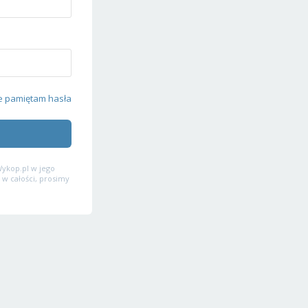
e pamiętam hasła
ykop.pl w jego
 w całości, prosimy