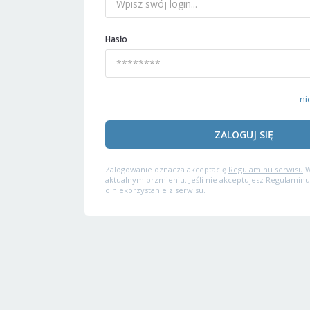
Hasło
ni
ZALOGUJ SIĘ
Zalogowanie oznacza akceptację
Regulaminu serwisu
W
aktualnym brzmieniu. Jeśli nie akceptujesz Regulaminu
o niekorzystanie z serwisu.