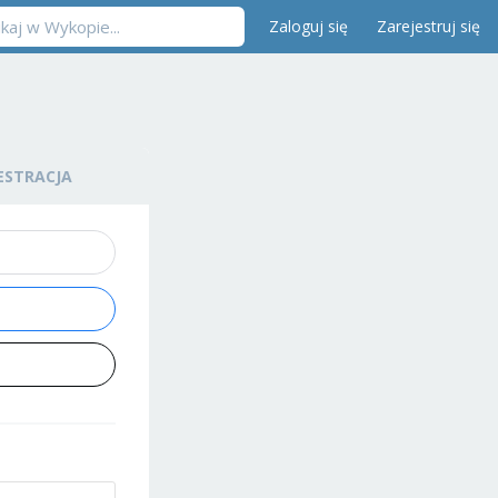
Zaloguj się
Zarejestruj się
ESTRACJA