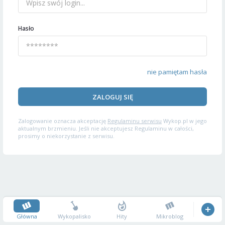
Hasło
nie pamiętam hasła
ZALOGUJ SIĘ
Zalogowanie oznacza akceptację
Regulaminu serwisu
Wykop.pl w jego
aktualnym brzmieniu. Jeśli nie akceptujesz Regulaminu w całości,
prosimy o niekorzystanie z serwisu.
Główna
Wykopalisko
Hity
Mikroblog