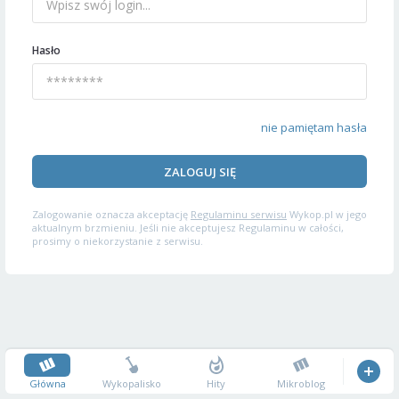
Hasło
nie pamiętam hasła
ZALOGUJ SIĘ
Zalogowanie oznacza akceptację
Regulaminu serwisu
Wykop.pl w jego
aktualnym brzmieniu. Jeśli nie akceptujesz Regulaminu w całości,
prosimy o niekorzystanie z serwisu.
Główna
Wykopalisko
Hity
Mikroblog