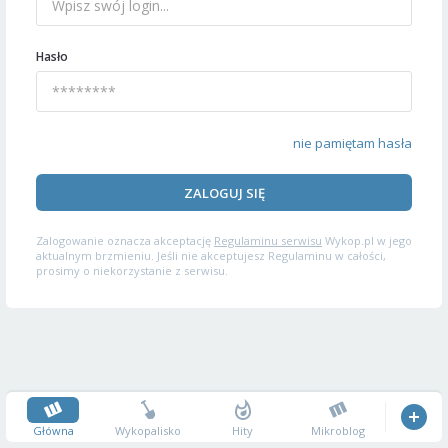
Hasło
nie pamiętam hasła
ZALOGUJ SIĘ
Zalogowanie oznacza akceptację
Regulaminu serwisu
Wykop.pl w jego
aktualnym brzmieniu. Jeśli nie akceptujesz Regulaminu w całości,
prosimy o niekorzystanie z serwisu.
Główna
Wykopalisko
Hity
Mikroblog