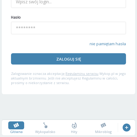
Hasło
nie pamiętam hasła
ZALOGUJ SIĘ
Zalogowanie oznacza akceptację
Regulaminu serwisu
Wykop.pl w jego
aktualnym brzmieniu. Jeśli nie akceptujesz Regulaminu w całości,
prosimy o niekorzystanie z serwisu.
Główna
Wykopalisko
Hity
Mikroblog