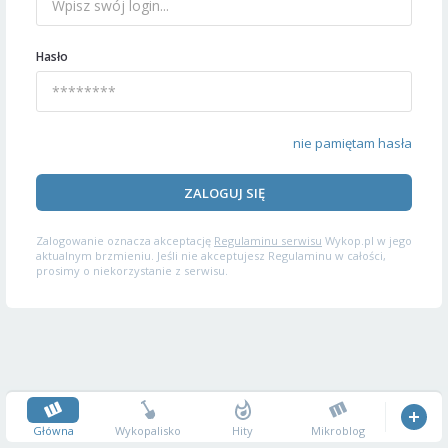
Hasło
nie pamiętam hasła
ZALOGUJ SIĘ
Zalogowanie oznacza akceptację
Regulaminu serwisu
Wykop.pl w jego
aktualnym brzmieniu. Jeśli nie akceptujesz Regulaminu w całości,
prosimy o niekorzystanie z serwisu.
Główna
Wykopalisko
Hity
Mikroblog