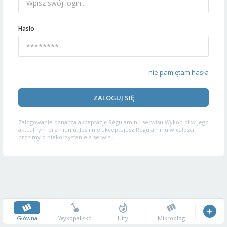
Hasło
nie pamiętam hasła
ZALOGUJ SIĘ
Zalogowanie oznacza akceptację
Regulaminu serwisu
Wykop.pl w jego
aktualnym brzmieniu. Jeśli nie akceptujesz Regulaminu w całości,
prosimy o niekorzystanie z serwisu.
Główna
Wykopalisko
Hity
Mikroblog