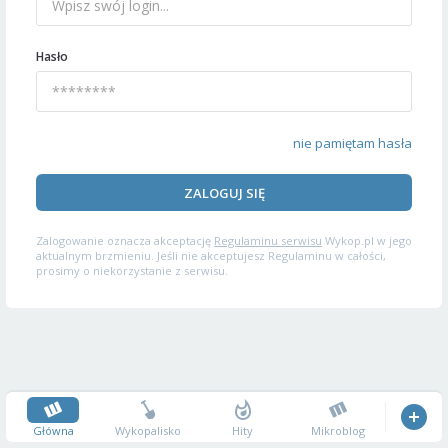
Hasło
nie pamiętam hasła
ZALOGUJ SIĘ
Zalogowanie oznacza akceptację
Regulaminu serwisu
Wykop.pl w jego
aktualnym brzmieniu. Jeśli nie akceptujesz Regulaminu w całości,
prosimy o niekorzystanie z serwisu.
Główna
Wykopalisko
Hity
Mikroblog