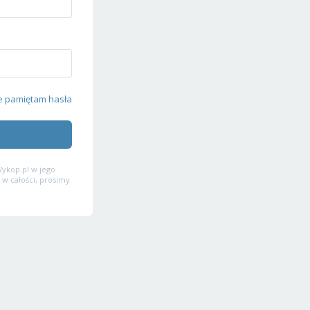
e pamiętam hasła
ykop.pl w jego
 w całości, prosimy