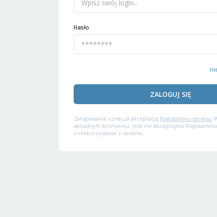
Hasło
ni
ZALOGUJ SIĘ
Zalogowanie oznacza akceptację
Regulaminu serwisu
W
aktualnym brzmieniu. Jeśli nie akceptujesz Regulaminu
o niekorzystanie z serwisu.