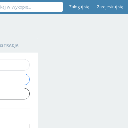
Zaloguj się
Zarejestruj się
ESTRACJA