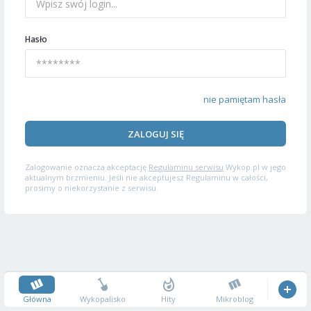
Hasło
nie pamiętam hasła
ZALOGUJ SIĘ
Zalogowanie oznacza akceptację
Regulaminu serwisu
Wykop.pl w jego
aktualnym brzmieniu. Jeśli nie akceptujesz Regulaminu w całości,
prosimy o niekorzystanie z serwisu.
Główna
Wykopalisko
Hity
Mikroblog