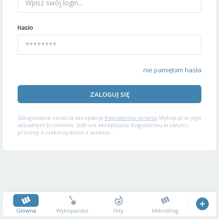
Hasło
nie pamiętam hasła
ZALOGUJ SIĘ
Zalogowanie oznacza akceptację
Regulaminu serwisu
Wykop.pl w jego
aktualnym brzmieniu. Jeśli nie akceptujesz Regulaminu w całości,
prosimy o niekorzystanie z serwisu.
Główna
Wykopalisko
Hity
Mikroblog