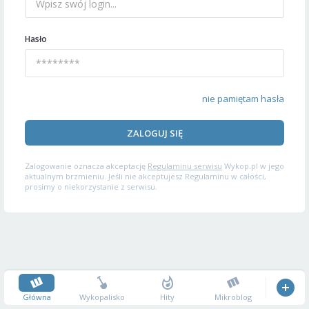
Hasło
nie pamiętam hasła
ZALOGUJ SIĘ
Zalogowanie oznacza akceptację
Regulaminu serwisu
Wykop.pl w jego
aktualnym brzmieniu. Jeśli nie akceptujesz Regulaminu w całości,
prosimy o niekorzystanie z serwisu.
Główna
Wykopalisko
Hity
Mikroblog